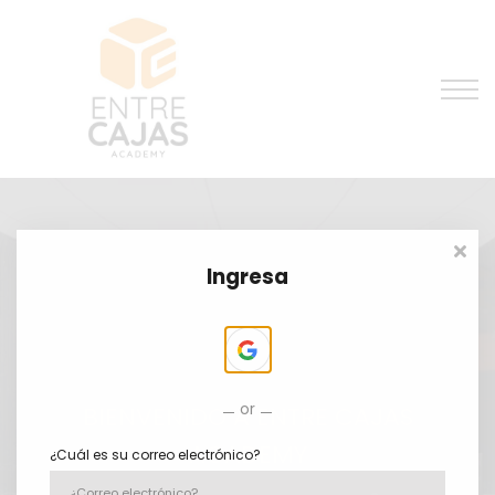
Entrenamiento Gratis
Preguntas Frequentes
Contacto
Ingresar
Ingresa
or
BIENVENIDO A ENTRE CAJAS
ACADEMY
¿Cuál es su correo electrónico?