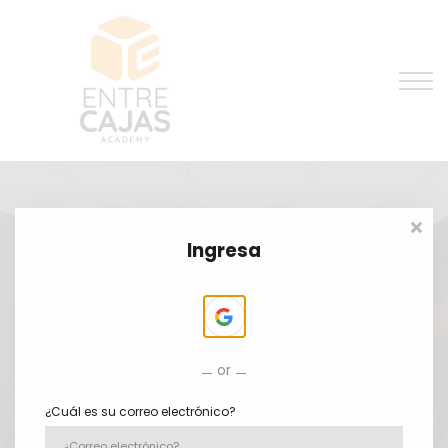
Entrenamiento Gratis
Preguntas Frequentes
Contacto
Ingresar
Ingresa
or
BIENVENIDO A ENTRE CAJAS
ACADEMY
¿Cuál es su correo electrónico?